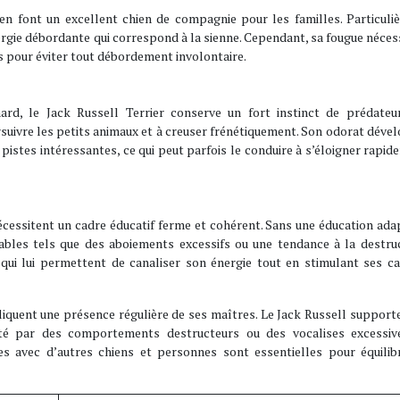
en font un excellent chien de compagnie pour les familles. Particuli
énergie débordante qui correspond à la sienne. Cependant, sa fougue néces
es pour éviter tout débordement involontaire.
ard, le Jack Russell Terrier conserve un fort instinct de prédateur
suivre les petits animaux et à creuser frénétiquement. Son odorat déve
 pistes intéressantes, ce qui peut parfois le conduire à s’éloigner rapid
 nécessitent un cadre éducatif ferme et cohérent. Sans une éducation ada
les tels que des aboiements excessifs ou une tendance à la destruct
y, qui lui permettent de canaliser son énergie tout en stimulant ses c
mpliquent une présence régulière de ses maîtres. Le Jack Russell support
été par des comportements destructeurs ou des vocalises excessiv
tes avec d’autres chiens et personnes sont essentielles pour équilib