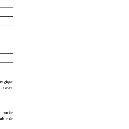
nergique
yer avec
e partie
pable de