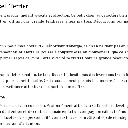
ell Terrier
nt unique, mêlant vivacité et affection. Ce petit chien au caractère bie
ut en offrant une grande tendresse à ses maîtres. Découvrons les mu
on « petit mais costaud ». Débordant d’énergie, ce chien ne tient pas en 
rament vif et alerte le pousse à toujours être en mouvement, que ce s
mer sa joie de vivre. Cette vivacité se traduit par une grande réactivit
de détermination. Le Jack Russell n’hésite pas à relever tous les défi
nt pour sa petite taille. Cette audace peut parfois le conduire à se su
 surveillance attentive de la part de son maître.
ire
errier cache un cœur d’or. Profondément attaché à sa famille, il dével
oin d’attention et de contact humain en fait un compagnon câlin et démon
tte facette de sa personnalité contraste avec son côté intrépide et indé
de autant d’attention.