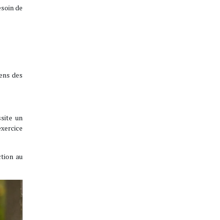
esoin de
sens des
ssite un
xercice
ction au