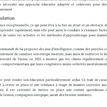
rgie nécessite une approche éducative adaptée et cohérente pour dev
onnement.
mulation
ence exceptionnelle, ce qui peut être à la fois un atout et un obstacle 
apprendre rapidement, mais elle peut aussi le conduire à s’ennuyer facil
ial de varier les activités et les méthodes d’apprentissage pour maint
ecommandé de lui proposer des jeux d’intelligence, comme des puzzles c
seulement de canaliser son énergie mentale, mais aussi de renforcer le li
iversité de Vienne en 2022 a montré que les chiens régulièrement s
s comportementaux que leurs congénères moins sollicités mentalement
ier peut rendre son éducation particulièrement ardue. Ce trait de cara
té à rester en place et une tendance à réagir de manière excessive aux
nte, il est essentiel de mettre en place une routine quotidienne i
le Lemon, compagnon énergique, aurait des besoins similaires.