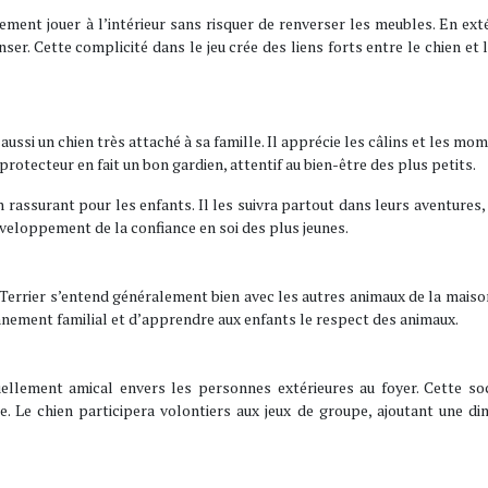
lement jouer à l’intérieur sans risquer de renverser les meubles. En extér
nser. Cette complicité dans le jeu crée des liens forts entre le chien et 
aussi un chien très attaché à sa famille. Il apprécie les câlins et les mo
rotecteur en fait un bon gardien, attentif au bien-être des plus petits.
assurant pour les enfants. Il les suivra partout dans leurs aventures,
éveloppement de la confiance en soi des plus jeunes.
l Terrier s’entend généralement bien avec les autres animaux de la maiso
nnement familial et d’apprendre aux enfants le respect des animaux.
tuellement amical envers les personnes extérieures au foyer. Cette soc
e. Le chien participera volontiers aux jeux de groupe, ajoutant une d