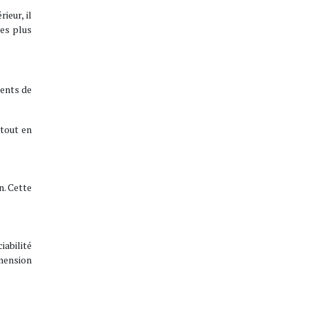
ieur, il
les plus
ments de
 tout en
n. Cette
iabilité
imension