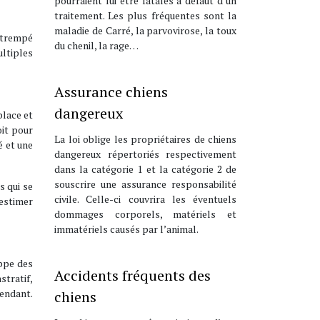
pourraient lui être fatales à défaut d’un
traitement. Les plus fréquentes sont la
maladie de Carré, la parvovirose, la toux
n trempé
du chenil, la rage…
ltiples
Assurance chiens
dangereux
place et
oit pour
La loi oblige les propriétaires de chiens
é et une
dangereux répertoriés respectivement
dans la catégorie 1 et la catégorie 2 de
souscrire une assurance responsabilité
s qui se
civile. Celle-ci couvrira les éventuels
restimer
dommages corporels, matériels et
immatériels causés par l’animal.
oppe des
Accidents fréquents des
stratif,
pendant.
chiens