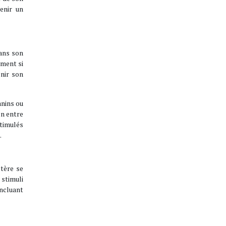
enir un
dans son
ement si
enir son
anins ou
en entre
timulés
.
ctère se
 stimuli
ncluant