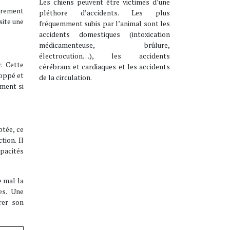
Les chiens peuvent être victimes d’une
èrement
pléthore d’accidents. Les plus
site une
fréquemment subis par l’animal sont les
accidents domestiques (intoxication
médicamenteuse, brûlure,
électrocution…), les accidents
. Cette
cérébraux et cardiaques et les accidents
loppé et
de la circulation.
ement si
ptée, ce
ion. Il
apacités
e mal la
es. Une
rer son