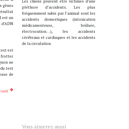
Les chiens peuvent être victimes d’une
es gènes
pléthore d’accidents. Les plus
résultat
fréquemment subis par l’animal sont les
N est un
accidents domestiques (intoxication
ns d’ADN
médicamenteuse, brûlure,
électrocution…), les accidents
cérébraux et cardiaques et les accidents
de la circulation.
test est
 frotter
agnon ne
 du test
 base de
conti
Vous aimerez aussi