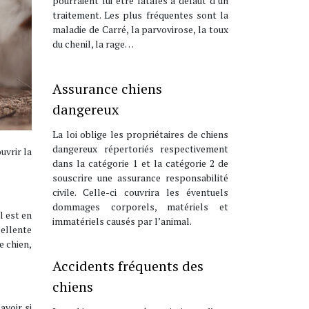
pourraient lui être fatales à défaut d’un
traitement. Les plus fréquentes sont la
maladie de Carré, la parvovirose, la toux
du chenil, la rage…
Assurance chiens
dangereux
La loi oblige les propriétaires de chiens
dangereux répertoriés respectivement
uvrir la
dans la catégorie 1 et la catégorie 2 de
souscrire une assurance responsabilité
civile. Celle-ci couvrira les éventuels
dommages corporels, matériels et
l est en
immatériels causés par l’animal.
ellente
e chien,
Accidents fréquents des
chiens
avoir si